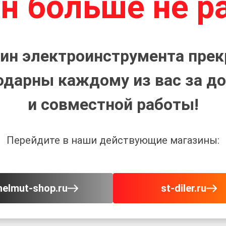
н больше не р
ин электроинструмента прек
одарны каждому из вас за до
и совместной работы!
Перейдите в наши действующие магазины:
helmut-shop.ru
st-diler.ru