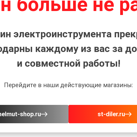
н больше не р
ин электроинструмента прек
одарны каждому из вас за до
и совместной работы!
Перейдите в наши действующие магазины:
helmut-shop.ru
st-diler.ru