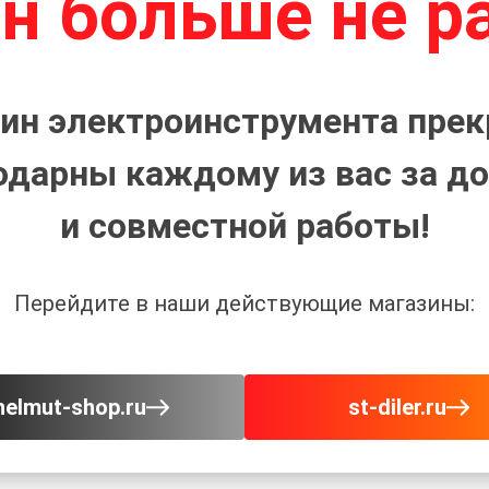
н больше не р
ин электроинструмента прек
одарны каждому из вас за до
и совместной работы!
Перейдите в наши действующие магазины:
helmut-shop.ru
st-diler.ru