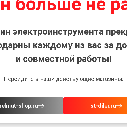
н больше не р
ин электроинструмента прек
одарны каждому из вас за до
и совместной работы!
Перейдите в наши действующие магазины:
helmut-shop.ru
st-diler.ru