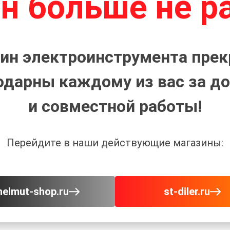
н больше не р
ин электроинструмента прек
одарны каждому из вас за до
и совместной работы!
Перейдите в наши действующие магазины:
helmut-shop.ru
st-diler.ru