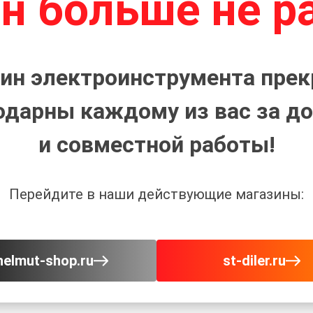
н больше не р
ин электроинструмента прек
одарны каждому из вас за до
и совместной работы!
Перейдите в наши действующие магазины:
helmut-shop.ru
st-diler.ru