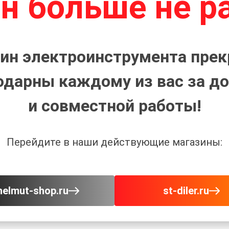
н больше не р
ин электроинструмента прек
одарны каждому из вас за до
и совместной работы!
Перейдите в наши действующие магазины:
helmut-shop.ru
st-diler.ru