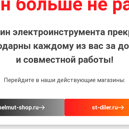
н больше не р
ин электроинструмента прек
одарны каждому из вас за до
и совместной работы!
Перейдите в наши действующие магазины:
helmut-shop.ru
st-diler.ru