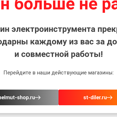
н больше не р
ин электроинструмента прек
одарны каждому из вас за до
и совместной работы!
Перейдите в наши действующие магазины:
helmut-shop.ru
st-diler.ru