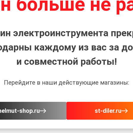
н больше не р
ин электроинструмента прек
одарны каждому из вас за до
и совместной работы!
Перейдите в наши действующие магазины:
helmut-shop.ru
st-diler.ru