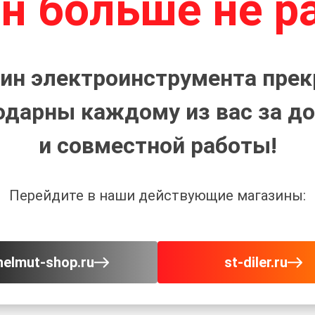
н больше не р
ин электроинструмента прек
одарны каждому из вас за до
и совместной работы!
Перейдите в наши действующие магазины:
helmut-shop.ru
st-diler.ru