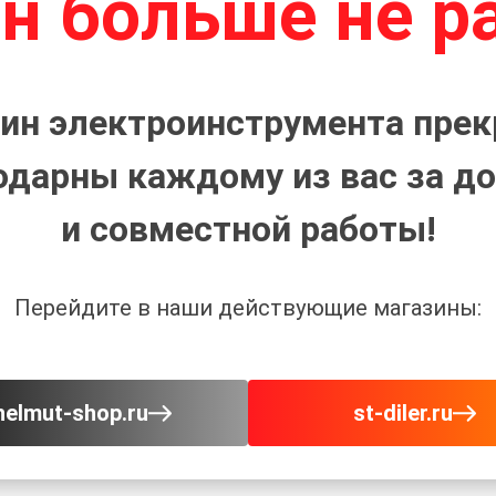
н больше не р
ин электроинструмента прек
одарны каждому из вас за до
и совместной работы!
Перейдите в наши действующие магазины:
helmut-shop.ru
st-diler.ru