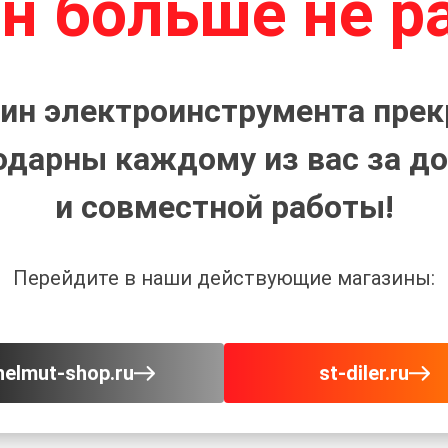
н больше не р
ин электроинструмента прек
одарны каждому из вас за до
и совместной работы!
Перейдите в наши действующие магазины:
helmut-shop.ru
st-diler.ru