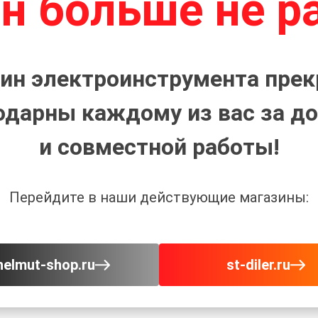
н больше не р
ин электроинструмента прек
одарны каждому из вас за до
и совместной работы!
Перейдите в наши действующие магазины:
helmut-shop.ru
st-diler.ru